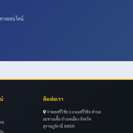
งทางออนไลน์
น์
ติดต่อเรา
์
9 ซอยศรีวิชัย 6 ถนนศรีวิชัย ตำบล
มะขามเตี้ย อำเภอเมือง จังหวัด
ียน
สุราษฎร์ธานี 84000
ร์ม