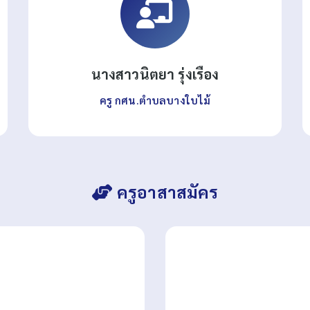
นางสาวนิตยา รุ่งเรือง
ครู กศน.ตำบลบางใบไม้
ครูอาสาสมัคร