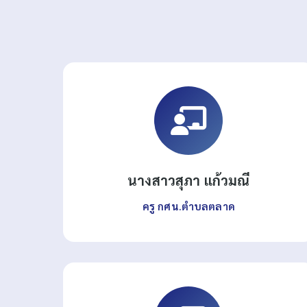
นางสาวสุภา แก้วมณี
ครู กศน.ตำบลตลาด