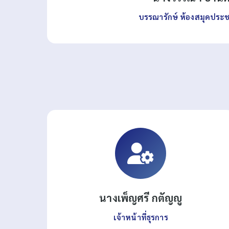
บรรณารักษ์ ห้องสมุดประ
นางเพ็ญศรี กตัญญู
เจ้าหน้าที่ธุรการ