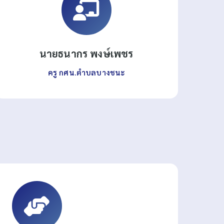
นายธนากร พงษ์เพชร
ครู กศน.ตำบลบางชนะ