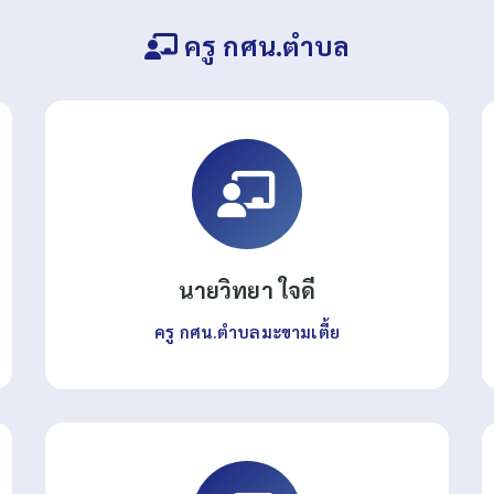
ครู กศน.ตำบล
นายวิทยา ใจดี
ครู กศน.ตำบลมะขามเตี้ย