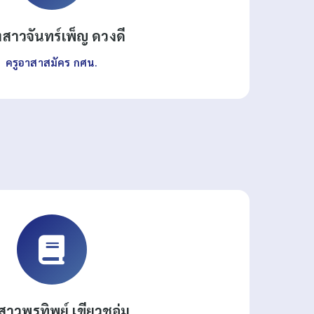
สาวจันทร์เพ็ญ ดวงดี
ครูอาสาสมัคร กศน.
าวพรทิพย์ เขียวชอุ่ม