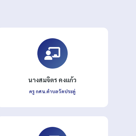
นางสมจิตร คงแก้ว
ครู กศน.ตำบลวัดประดู่