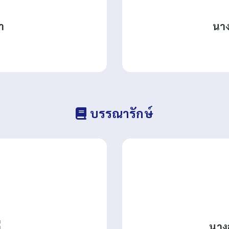
ำ
นาง
บรรณารักษ์
ี
นางส